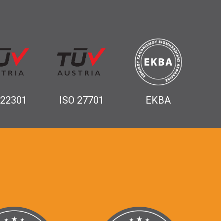
 22301
ISO 27701
ΕΚΒΑ