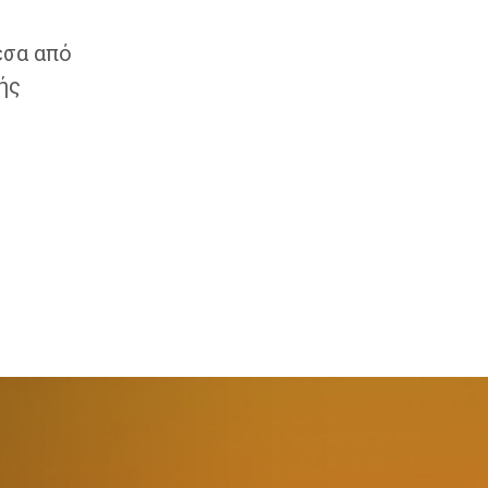
έσα από
ής