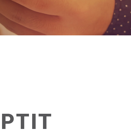
R
APTIT