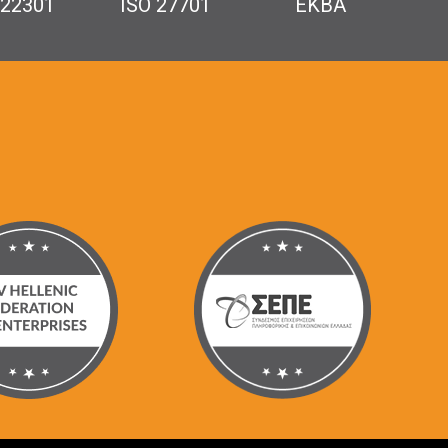
 22301
ISO 27701
ΕΚΒΑ