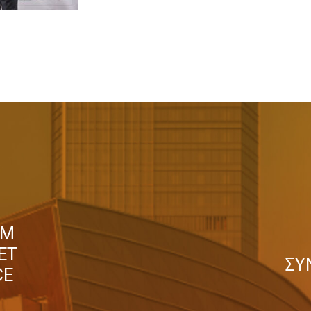
UM
ET
ΣΥ
CE