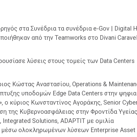
γός στα Συνέδρια τα συνέδρια e-Gov | Digital H
οποιήθηκαν από την Teamworks στο Divani Caravel
αρουσίασε λύσεις στους τομείς των Data Centers
ιος Κώστας Αναστασίου, Operations & Maintenan
ανάπτυξης υποδομών Edge Data Centers στην ψηφι
, ο κύριος Κωνσταντίνος Αγοράκης, Senior Cybe
ίωση της Kυβερνοασφάλειας στην Φροντίδα Yγείας
 Integrated Solutions, ADAPTIT με ομιλία
 μέσω ολοκληρωμένων λύσεων Enterprise Asset