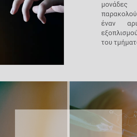
μονάδε
παρακολού
έναν αρι
εξοπλισμού
του τμήματ